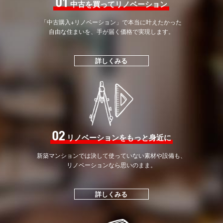
01
中古を買ってリノベーション
「中古購入+リノベーション」で
本当に叶えたかった
自由な住まいを、手が届く価格で
実現します。
詳しくみる
02
リノベーションをもっと身近に
新築マンションでは決して
使っていない素材や設備も、
リノベーションなら思いのまま。
詳しくみる