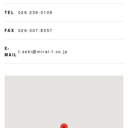
TEL
029-239-3109
FAX
029-307-8057
E-
t-seki@mirai-f.co.jp
MAIL