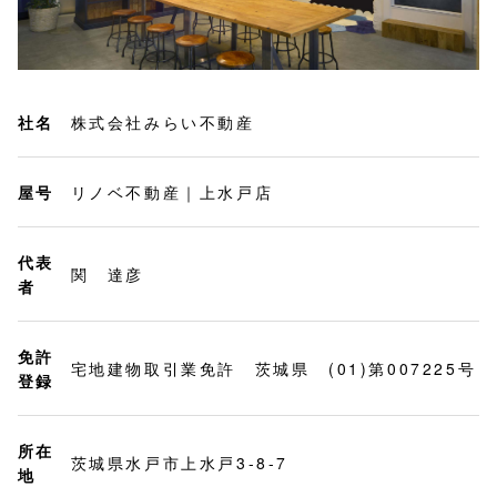
社名
株式会社みらい不動産
屋号
リノベ不動産｜上水戸店
代表
関 達彦
者
免許
宅地建物取引業免許 茨城県 (01)第007225号
登録
所在
茨城県水戸市上水戸3-8-7
地