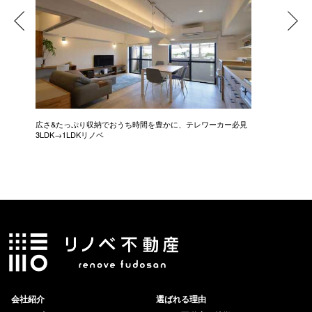
広さ&たっぷり収納でおうち時間を豊かに、テレワーカー必見
モデルは
3LDK→1LDKリノベ
にこだわっ
会社紹介
選ばれる理由