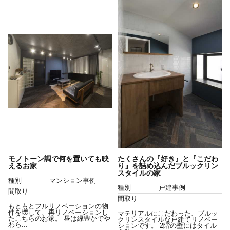
モノトーン調で何を置いても映
たくさんの『好き』と『こだわ
えるお家
り』を詰め込んだブルックリン
スタイルの家
種別
マンション事例
種別
戸建事例
間取り
間取り
もともとフルリノベーションの物
件を壊して、再リノベーションし
マテリアルにこだわった、ブルッ
たこちらのお家。 昼は緑豊かでや
クリンスタイルな戸建てリノベー
わら...
ションです。 2階の壁にはタイル