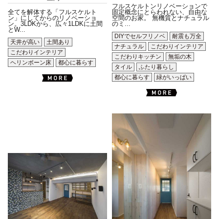
フルスケルトンリノベーションで
全てを解体する「フルスケルト
固定概念にとらわれない、自由な
ン」にしてからのリノベーショ
空間のお家。 無機質とナチュラル
ン。3LDKから、広々1LDKに土間
のミ...
とW...
DIYでセルフリノベ
耐震も万全
天井が高い
土間あり
ナチュラル
こだわりインテリア
こだわりインテリア
こだわりキッチン
無垢の木
ヘリンボーン床
都心に暮らす
タイル
ふたり暮らし
都心に暮らす
緑がいっぱい