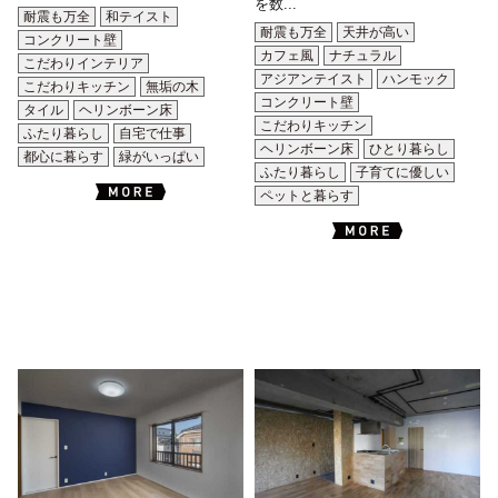
を数...
耐震も万全
和テイスト
耐震も万全
天井が高い
コンクリート壁
カフェ風
ナチュラル
こだわりインテリア
アジアンテイスト
ハンモック
こだわりキッチン
無垢の木
コンクリート壁
タイル
ヘリンボーン床
こだわりキッチン
ふたり暮らし
自宅で仕事
ヘリンボーン床
ひとり暮らし
都心に暮らす
緑がいっぱい
ふたり暮らし
子育てに優しい
ペットと暮らす