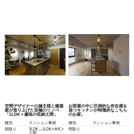
空間デザイナーの施主様と建築
お部屋の中に圧倒的な存在感を
家が造り上げた至極のリノベ
放つキッチンが特徴的なこちら
「1LDK＋趣味の収納土間」
のお家。
種別
マンション事例
種別
マンション事例
間取り
3LDK→1LDK+WIC+
間取り
土間