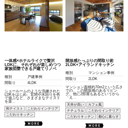
一体感×ホテルライクで贅沢
開放感たっぷりの間取り術
LDKに、それぞれが楽しめつつ
2LDK+アイランドキッチン
家族団欒できる戸建てリノベ
種別
マンション事例
種別
戸建事例
間取り
2LDK
間取り
4LDK
マンション面積約70m2という広さ
での、この開放感のあるリビン
ショールームのような洗練された
グ。他に2部屋もあるというから
LDKをはじめ、玄関や水回りを色
「え...
で遊ぶなど、さまざまなテイスト
を楽...
天井が高い
カフェ風
和テイスト
こだわりインテリア
ナチュラル
こだわりインテリア
こだわりキッチン
こだわりキッチン
都心に暮らす