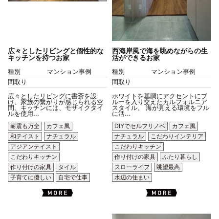
広々としたリビングと個性的な
西海岸風で海を眺めながらの生
キッチンを持つお家
活ができるお家
種別
マンション事例
種別
マンション事例
間取り
間取り
広々としたリビングに書斎を設
ホワイトを基調にアクセントにブ
け、家族の繋がりが感じられる空
ルーを入り交えたカルフォルニア
間。キッチンには、モザイクタイ
スタイル。 海が見える環境をフル
ルを使用...
に活...
耐震も万全
カフェ風
DIYでセルフリノベ
カフェ風
和テイスト
ナチュラル
ナチュラル
こだわりインテリア
アジアンテイスト
こだわりキッチン
こだわりキッチン
作り付けの家具
ふたり暮らし
作り付けの家具
タイル
スローライフ
眺望最高
子育てに優しい
自宅で仕事
水辺の住まい