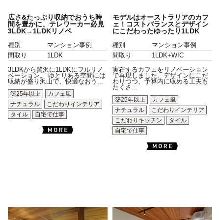
広さ&たっぷり収納でおうち時
モデルはオーストラリアのカフ
間を豊かに、テレワーカー必見
ェ！コストバランスとデザイン
3LDK→1LDKリノベ
にこだわったゆったり1LDK
種別
マンション事例
種別
マンション事例
間取り
1LDK
間取り
1LDK+WIC
3LDKから贅沢に1LDKにフルリノ
実在するカフェをリノベーション
ベーション。 ゆとりある空間には
で再現しました。デザインにこだ
収納が盛り沢山で、快適なおう...
わりつつ、予算内に収める工夫も
たくさ...
築25年以上
カフェ風
築25年以上
カフェ風
ナチュラル
こだわりインテリア
ナチュラル
こだわりインテリア
タイル
自宅で仕事
こだわりキッチン
タイル
自宅で仕事