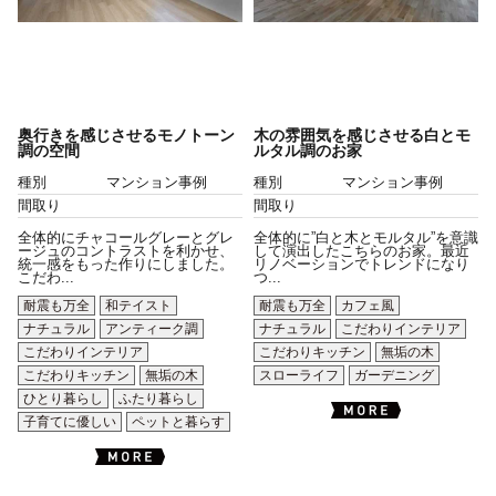
奥行きを感じさせるモノトーン
木の雰囲気を感じさせる白とモ
調の空間
ルタル調のお家
種別
マンション事例
種別
マンション事例
間取り
間取り
全体的にチャコールグレーとグレ
全体的に”白と木とモルタル”を意識
ージュのコントラストを利かせ、
して演出したこちらのお家。最近
統一感をもった作りにしました。
リノベーションでトレンドになり
こだわ...
つ...
耐震も万全
和テイスト
耐震も万全
カフェ風
ナチュラル
アンティーク調
ナチュラル
こだわりインテリア
こだわりインテリア
こだわりキッチン
無垢の木
こだわりキッチン
無垢の木
スローライフ
ガーデニング
ひとり暮らし
ふたり暮らし
子育てに優しい
ペットと暮らす