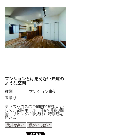
マンションとは思えない戸建の
ような空間
種別
マンション事例
間取り
テラスハウスの空間的特徴を活か
して、玄関ホール、2階〜1階の階
段、リビングの吹抜けに特別感を
持た...
天井が高い
緑がいっぱい