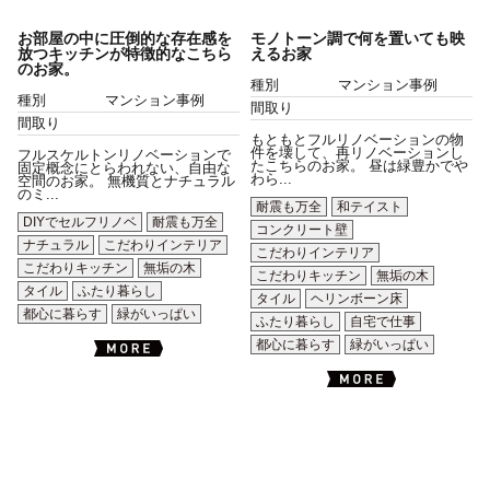
お部屋の中に圧倒的な存在感を
モノトーン調で何を置いても映
放つキッチンが特徴的なこちら
えるお家
のお家。
種別
マンション事例
種別
マンション事例
間取り
間取り
もともとフルリノベーションの物
件を壊して、再リノベーションし
フルスケルトンリノベーションで
たこちらのお家。 昼は緑豊かでや
固定概念にとらわれない、自由な
わら...
空間のお家。 無機質とナチュラル
のミ...
耐震も万全
和テイスト
DIYでセルフリノベ
耐震も万全
コンクリート壁
ナチュラル
こだわりインテリア
こだわりインテリア
こだわりキッチン
無垢の木
こだわりキッチン
無垢の木
タイル
ふたり暮らし
タイル
ヘリンボーン床
都心に暮らす
緑がいっぱい
ふたり暮らし
自宅で仕事
都心に暮らす
緑がいっぱい