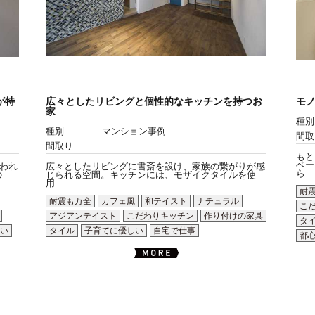
が特
広々としたリビングと個性的なキッチンを持つお
モ
家
種別
種別
マンション事例
間取
間取り
もと
ベー
われ
広々としたリビングに書斎を設け、家族の繋がりが感
ら...
の
じられる空間。キッチンには、モザイクタイルを使
用...
耐
耐震も万全
カフェ風
和テイスト
ナチュラル
こ
アジアンテイスト
こだわりキッチン
作り付けの家具
タ
い
タイル
子育てに優しい
自宅で仕事
都