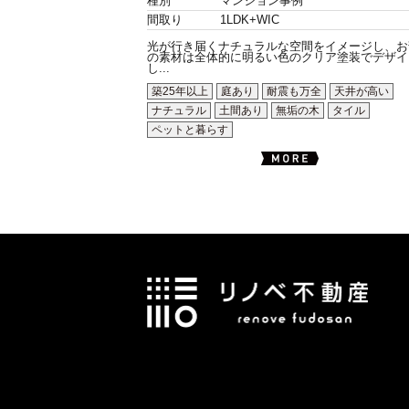
種別
マンション事例
間取り
1LDK+WIC
光が行き届くナチュラルな空間をイメージし、お
の素材は全体的に明るい色のクリア塗装でデザイ
し...
築25年以上
庭あり
耐震も万全
天井が高い
ナチュラル
土間あり
無垢の木
タイル
ペットと暮らす