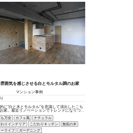
の雰囲気を感じさせる白とモルタル調のお家
マンション事例
り
的に”白と木とモルタル”を意識して演出したこち
お家。最近リノベーションでトレンドになりつ...
震も万全
カフェ風
ナチュラル
だわりインテリア
こだわりキッチン
無垢の木
ローライフ
ガーデニング