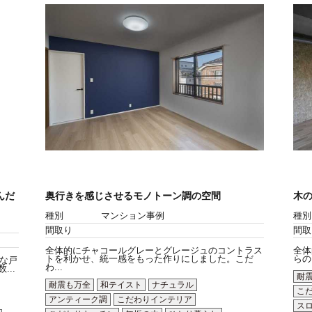
んだ
奥行きを感じさせるモノトーン調の空間
木
種別
マンション事例
種別
間取り
間取
全体的にチャコールグレーとグレージュのコントラス
全体
トを利かせ、統一感をもった作りにしました。こだ
らの
な戸
わ...
..
耐
耐震も万全
和テイスト
ナチュラル
こ
アンティーク調
こだわりインテリア
ス