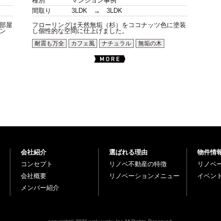
種別
マンション事例
間取り
3LDK → 3LDK
部屋
フローリングは天然無垢（杉）をココナッツ色に塗装
ン
し個性的な空間に仕上げました。
耐震も万全
カフェ風
ナチュラル
無垢の木
会社紹介
選ばれる理由
物件情
コンセプト
リノベ不動産の特徴
リノベ
会社概要
リノベーションメニュー
イベン
メンバー紹介