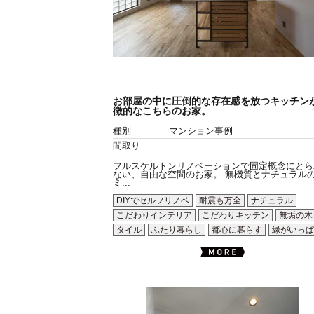
お部屋の中に圧倒的な存在感を放つキッチン
徴的なこちらのお家。
種別
マンション事例
間取り
フルスケルトンリノベーションで固定概念にとら
ない、自由な空間のお家。 無機質とナチュラル
ミ...
DIYでセルフリノベ
耐震も万全
ナチュラル
こだわりインテリア
こだわりキッチン
無垢の木
タイル
ふたり暮らし
都心に暮らす
緑がいっぱ