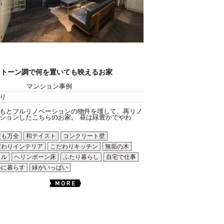
ノトーン調で何を置いても映えるお家
マンション事例
り
もとフルリノベーションの物件を壊して、再リノ
ションしたこちらのお家。 昼は緑豊かでやわ
震も万全
和テイスト
コンクリート壁
だわりインテリア
こだわりキッチン
無垢の木
イル
ヘリンボーン床
ふたり暮らし
自宅で仕事
心に暮らす
緑がいっぱい